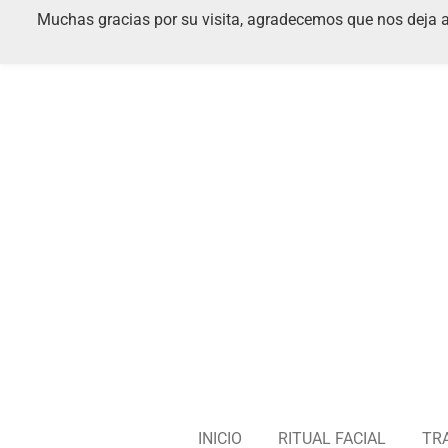
Muchas gracias por su visita, agradecemos que nos deja al
Ir
al
contenido
principal
INICIO
RITUAL FACIAL
TR