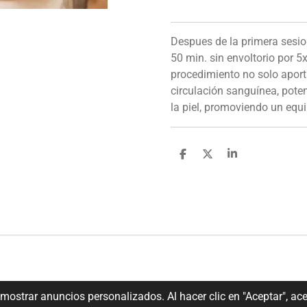
Despues de la primera sesio
50 min. sin envoltorio por 5
procedimiento no solo aport
circulación sanguínea, poten
la piel, promoviendo un equil
C
C
C
o
o
o
m
m
m
p
p
p
a
a
a
r
r
r
t
t
t
i
i
i
r
r
r
mostrar anuncios personalizados. Al hacer clic en "Aceptar", ac