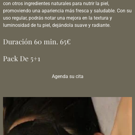
con otros ingredientes naturales para nutrir la piel,
promoviendo una apariencia más fresca y saludable. Con su
uso regular, podrás notar una mejora en la textura y
luminosidad de tu piel, dejándola suave y radiante.
Duración 60 min. 65€
Pack De 5+1
Agenda su cita