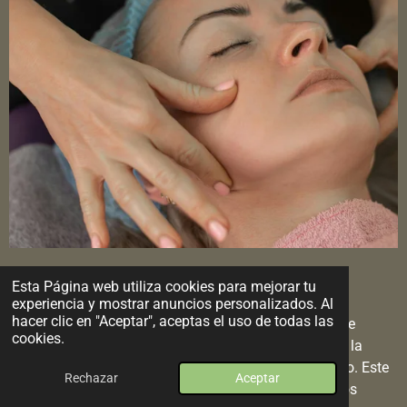
Détox Facial
Esta Página web utiliza cookies para mejorar tu
experiencia y mostrar anuncios personalizados. Al
hacer clic en "Aceptar", aceptas el uso de todas las
El Détox facial es una técnica de masaje suave que se
cookies.
enfoca en estimular el sistema linfático para mejorar la
circulación y eliminar toxinas acumuladas en el rostro. Este
Rechazar
Aceptar
tratamiento no solo ayuda a reducir la hinchazón y los